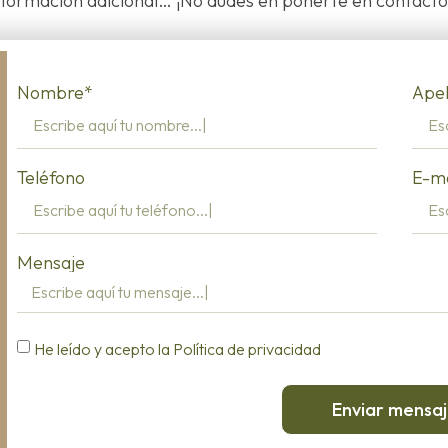
información adicional… ¡No dudes en ponerte en contacto
Nombre*
Apel
Teléfono
E-ma
Mensaje
He leído y acepto la Política de privacidad
Enviar mensa