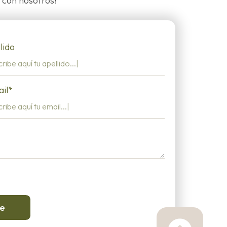
 con nosotros!
lido
il*
je