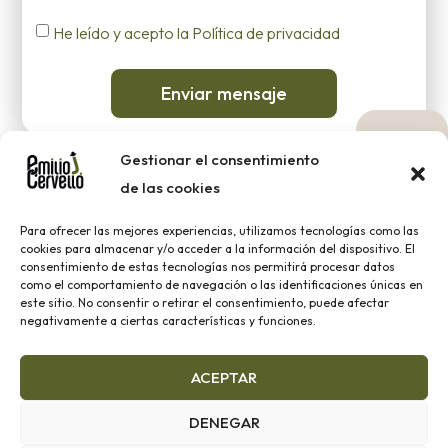
He leído y acepto la Política de privacidad
Enviar mensaje
Gestionar el consentimiento
de las cookies
2023 ® EMILIO J. CERVELLÓ |
Aviso legal
|
Política de
Para ofrecer las mejores experiencias, utilizamos tecnologías como las
cookies para almacenar y/o acceder a la información del dispositivo. El
cookies
|
Política de Privacidad
consentimiento de estas tecnologías nos permitirá procesar datos
como el comportamiento de navegación o las identificaciones únicas en
este sitio. No consentir o retirar el consentimiento, puede afectar
ENCUÉNTRANOS EN
negativamente a ciertas características y funciones.
RRSS
ACEPTAR
Financiado por el Programa Kit Digital. Plan de Recuperación,
DENEGAR
Transformación y Resiliencia de España «Next Generation EU»