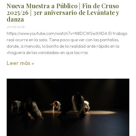
Nueva Muestra a Público | Fin de Cruso
2025/26 | 3er aniversario de Levántate y
danza
29/05/2026
https://www.youtube.com/watch?v=N8DCWSwXHDA El trabajo
real ocurre en la sala. Tiene poco que ver con las pantallas,
donde, a menudo, lo bonito de la realidad arde rápido en la
«hoguera de las vanidades» en que las rrss
Leer más »