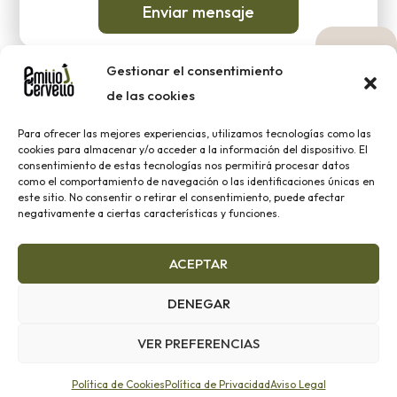
Enviar mensaje
Gestionar el consentimiento
de las cookies
Para ofrecer las mejores experiencias, utilizamos tecnologías como las
2023 ® EMILIO J. CERVELLÓ |
Aviso legal
|
Política de
cookies para almacenar y/o acceder a la información del dispositivo. El
cookies
|
Política de Privacidad
consentimiento de estas tecnologías nos permitirá procesar datos
como el comportamiento de navegación o las identificaciones únicas en
este sitio. No consentir o retirar el consentimiento, puede afectar
ENCUÉNTRANOS EN
negativamente a ciertas características y funciones.
RRSS
ACEPTAR
Financiado por el Programa Kit Digital. Plan de Recuperación,
DENEGAR
Transformación y Resiliencia de España «Next Generation EU»
VER PREFERENCIAS
Español
Política de Cookies
Política de Privacidad
Aviso Legal